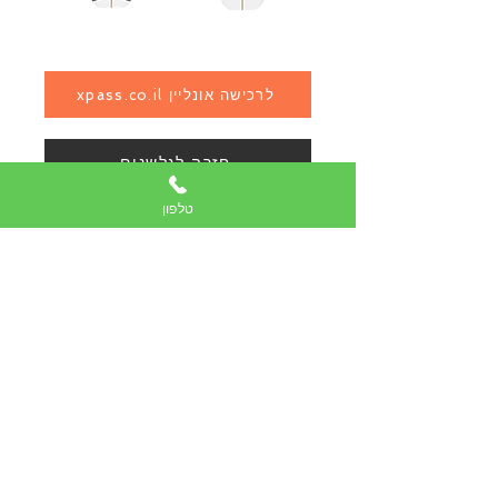
xpass.co.il לרכישה אונליין
חזרה לגלשנים
טלפון