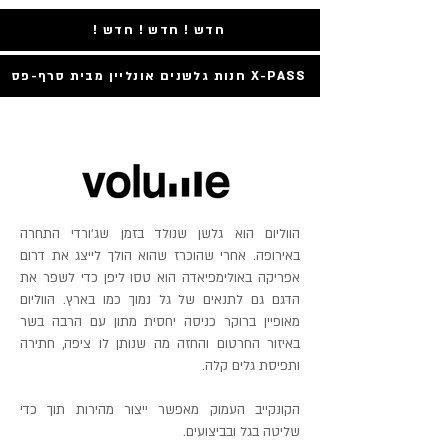
! חדש ! חדש ! חדש
חנות גלשנים אונליין מבית סרף-פס X-PASS
הווליום הוא גלשן שנולד בזמן שג’ורדי התחרה
באירופה. אחרי שהוכרז שהוא הולך לייצג את דרום
אפריקה באולימפיאדה הוא טסו ליפן כדי לשפר את
הדגם גם לתנאים של גל נמוך כמו בארץ. הווליום
מאופיין ברוקר כניסה יחסית מתון עם הרבה בשר
באיזור החרטום והחזה מה שנותן לו ציפה, חתירה
ותפיסת גלים קלה.
הקונקייב העמוק מאפשר ייצור מהירות תוך כדי
שליטה בגל ובביצועים.