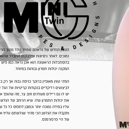
הטווין החדש של גראהם סמית' נולד מתוך הרע
נמוכים. לאחר ניסיונות ופידבקים התברר שהוא 
בהסתכלות הראשונה הוא אכן נראה כמו פיש רט
המקנה יכולות תמרון גבוהות במיוחד.
המיני טווין מאופיין ברוקר כניסה גבוה אך רק
לביצועים רדיקליים בנקודות קריטיות של הגל
יש לו גם ריילים מעודנים וזנב צר, מה שהופך את
את יכולות התמרון שלו. שיא הרוחב של הגלש
עליו במידה נמוכה יותר וכמובן לתפוס כל גל ש
ותקבלו את הגלשן הכי מהיר שגלשתם עליו! איזון
של היי פרפורמנס.