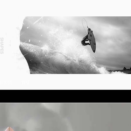
בית
גלשני